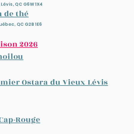
 Lévis, QC G6W 1X4
 de thé​
Québec, QC G2B 1E6
ison 2026
moilou
mier Ostara du Vieux Lévis
 Cap-Rouge