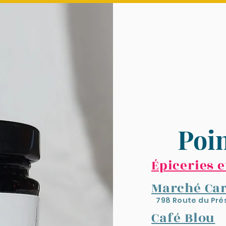
Poin
Épiceries e
Marché Car
798 Route du Pré
Café Blou