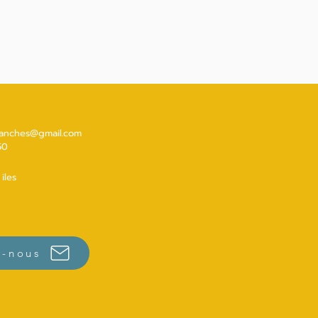
ranches@gmail.com
50
iles
z-nous