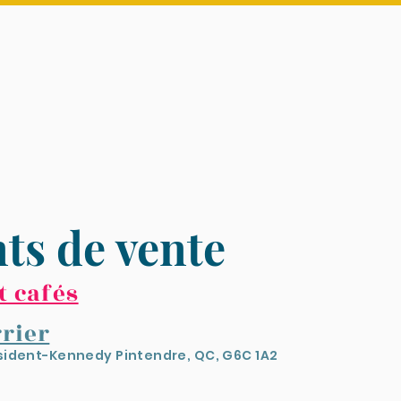
ts de vente
t cafés
rier
sident-Kennedy Pintendre, QC, G6C 1A2