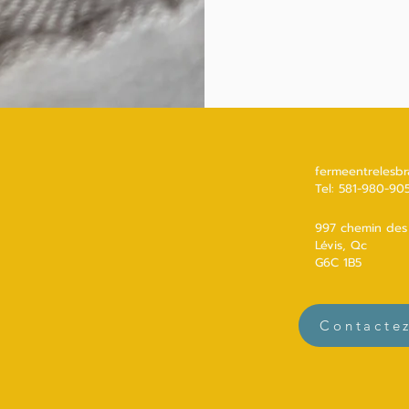
fermeentrelesb
Tel: 581-980-90
997 chemin des 
Lévis, Qc
G6C 1B5
Contacte